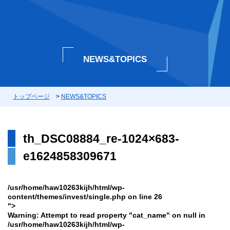
NEWS&TOPICS
トップページ
>
NEWS&TOPICS
th_DSC08884_re-1024×683-
e1624858309671
/usr/home/haw10263kijh/html/wp-
content/themes/invest/single.php on line
26
">
Warning
: Attempt to read property "cat_name" on null in
/usr/home/haw10263kijh/html/wp-