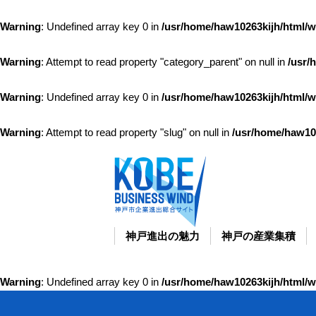
Warning
: Undefined array key 0 in
/usr/home/haw10263kijh/html/w
Warning
: Attempt to read property "category_parent" on null in
/usr/
Warning
: Undefined array key 0 in
/usr/home/haw10263kijh/html/w
Warning
: Attempt to read property "slug" on null in
/usr/home/haw10
神戸進出の魅力
神戸の産業集積
Warning
: Undefined array key 0 in
/usr/home/haw10263kijh/html/w