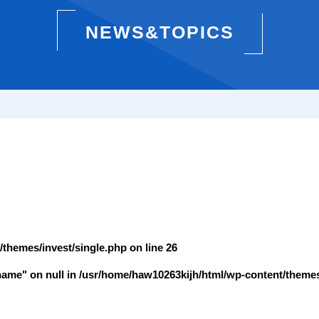
NEWS&TOPICS
themes/invest/single.php on line
26
name" on null in
/usr/home/haw10263kijh/html/wp-content/themes