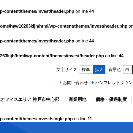
p-content/themes/invest/header.php
on line
44
home/haw10263kijh/html/wp-content/themes/invest/header.php
on
p-content/themes/invest/header.php
on line
44
263kijh/html/wp-content/themes/invest/header.php
on line
44
文字サイズ
標準
拡大
背景色
白
お問い合わせ
パンフレットダウン
オフィスエリア 神戸市中心部
産業用地
価格・優遇制度
p-content/themes/invest/single.php
on line
11