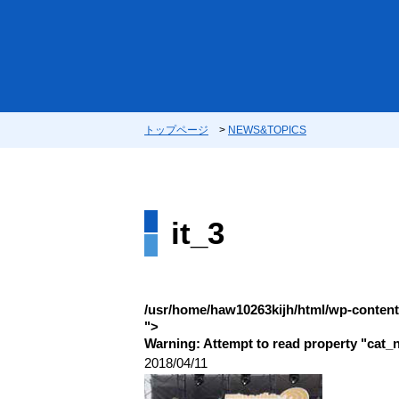
トップページ
>
NEWS&TOPICS
it_3
/usr/home/haw10263kijh/html/wp-content/
">
Warning
: Attempt to read property "cat_
2018/04/11