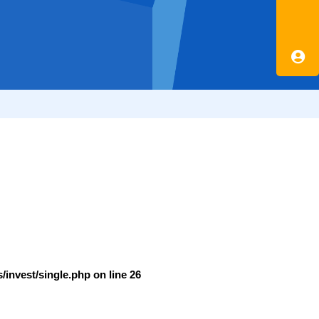
/invest/single.php
on line
26