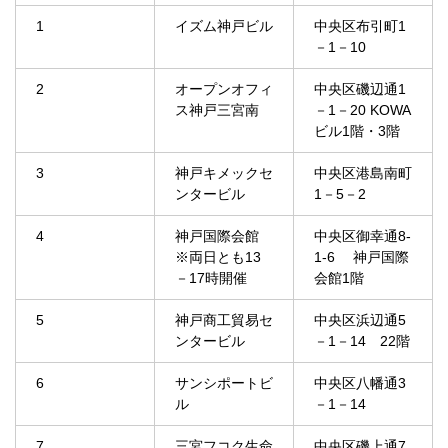
1
イズム神戸ビル
中央区布引町1
－1－10
2
オープンオフィ
中央区磯辺通1
ス神戸三宮南
－1－20 KOWA
ビル1階・3階
3
神戸キメックセ
中央区港島南町
ンタービル
1－5－2
4
神戸国際会館
中央区御幸通8-
※両日とも13
1-6 神戸国際
－17時開催
会館1階
5
神戸商工貿易セ
中央区浜辺通5
ンタービル
－1－14 22階
6
サンシポートビ
中央区八幡通3
ル
－1－14
7
三宮フコク生命
中央区磯上通7