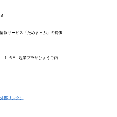
８
情報サービス「ためまっぷ」の提供
－１ ６F 起業プラザひょうご内
net（外部リンク）