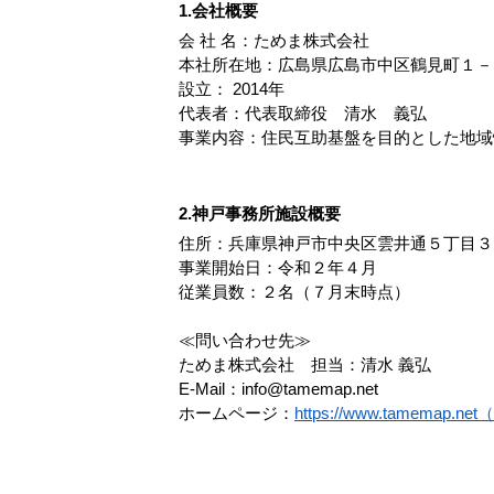
1.会社概要
会 社 名：ためま株式会社
本社所在地：広島県広島市中区鶴見町１－
設立： 2014年
代表者：代表取締役 清水 義弘
事業内容：住民互助基盤を目的とした地域
2.神戸事務所施設概要
住所：兵庫県神戸市中央区雲井通５丁目３
事業開始日：令和２年４月
従業員数：２名（７月末時点）
≪問い合わせ先≫
ためま株式会社 担当：清水 義弘
E-Mail：info@tamemap.net
ホームページ：
https://www.tamemap.