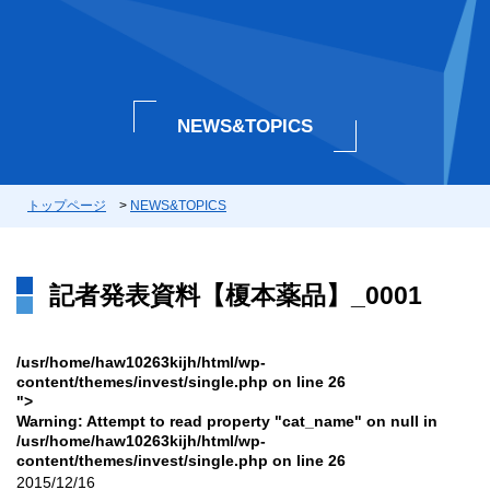
NEWS&TOPICS
トップページ
>
NEWS&TOPICS
記者発表資料【榎本薬品】_0001
/usr/home/haw10263kijh/html/wp-
content/themes/invest/single.php on line
26
">
Warning
: Attempt to read property "cat_name" on null in
/usr/home/haw10263kijh/html/wp-
content/themes/invest/single.php
on line
26
2015/12/16