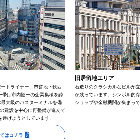
旧居留地エリア
ポートライナー、市営地下鉄西
石造りのクラシカルなビルが
一帯は市内随一の企業集積を誇
が残っています。シンボル的
本最大級のバスターミナルを備
ショップや金融機関が集まっ
の建設を中心に再整備が進んで
貌を遂げようとしています。
てはコチラ